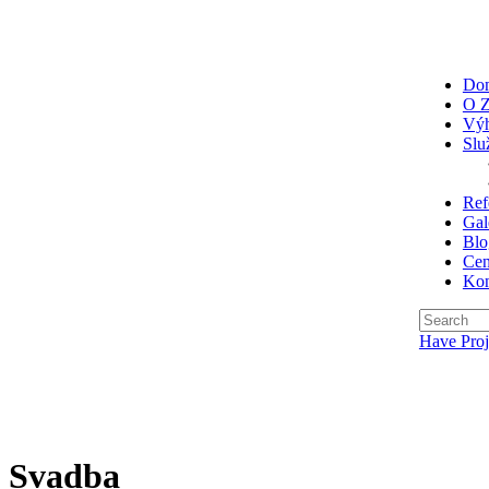
Do
O Z
Vý
Slu
Ref
Gal
Blo
Ce
Kon
Have Proj
Svadba