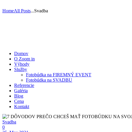
Home
All Posts
...
Svadba
Domov
O Zoom in
Výhody
Služby
Fotobúdka na FIREMNÝ EVENT
Fotobúdka na SVADBU
Referencie
Galéria
Blog
Cena
Kontakt
Svadba
0