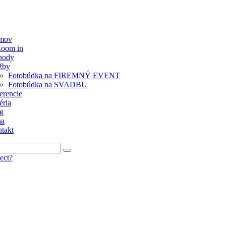
mov
oom in
hody
žby
Fotobúdka na FIREMNÝ EVENT
Fotobúdka na SVADBU
erencie
éria
g
na
takt
ect?