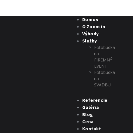
Domov
O Zoom in
Výhody
Služby
Fotobúdka
na
FIREMNÝ
EVENT
Fotobúdka
na
SVADBU
Referencie
Galéria
Blog
Cena
Kontakt